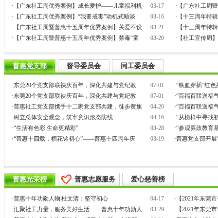
·
【广东社工周优秀案例】成长爱护——儿童福利机
03-17
·
【广东社工周暨
·
【广东社工周优秀案例】“我要戒毒”动机式晤谈
03-16
·
【十三周年特辑
·
【广东社工周暨普惠十五周年优秀案例】关爱不设
03-21
·
【十三周年特辑
·
【广东社工周暨普惠十五周年优秀案例】禁毒“童
03-20
·
【社工宣传周】
普惠党支部
督导委员会
同工委员会
·
东莞20个党支部联袂庆百年，深化共建与党纪教
07-01
·
“铁血穿插”红
·
东莞20个党支部联袂庆百年，深化共建与党纪教
07-01
·
“百福百联送福气
·
普惠社工党支部携手十二家党支部共建，徒步黄旗
04-20
·
“百福百联送福气
·
树立总体安全观念，筑牢意识形态防线
04-16
·
“从榜样中寻找
·
“生活有色彩 生命更精彩”
03-28
·
“参观廉政教育
·
“普惠十四载，榴花铭初心”——普惠十四周年庆
03-19
·
普惠党支部开展
普惠光荣榜
普惠志愿服务
爱心慈善榜
·
普惠十年功勋人物|杜文清：坚守初心
04-17
·
【2021年东
·
汇聚社工力量，服务美好生活——普惠十年功勋人
03-29
·
【2021年东莞