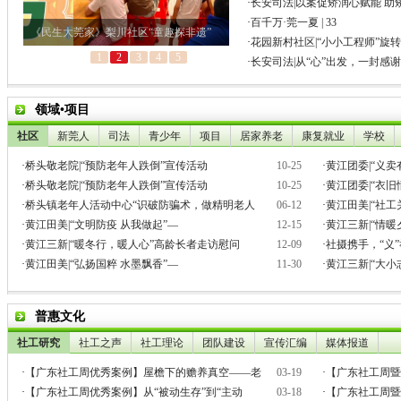
·
长安司法|以案促矫润心赋能 助
·
百千万·莞一夏 | 33
·
花园新村社区|“小小工程师”旋
·
长安司法|从“心”出发，一封感
领域•项目
社区
新莞人
司法
青少年
项目
居家养老
康复就业
学校
·
桥头敬老院|“预防老年人跌倒”宣传活动
10-25
·
黄江团委|“义
·
桥头敬老院|“预防老年人跌倒”宣传活动
10-25
·
黄江团委|“衣
·
桥头镇老年人活动中心“识破防骗术，做精明老人
06-12
·
黄江田美|“社工
·
黄江田美|“文明防疫 从我做起”—
12-15
·
黄江三新|“情
·
黄江三新|“暖冬行，暖人心”高龄长者走访慰问
12-09
·
社摄携手，“义
·
黄江田美|“弘扬国粹 水墨飘香”—
11-30
·
黄江三新|“大
普惠文化
社工研究
社工之声
社工理论
团队建设
宣传汇编
媒体报道
·
【广东社工周优秀案例】屋檐下的赡养真空——老
03-19
·
【广东社工周暨
·
【广东社工周优秀案例】从“被动生存”到“主动
03-18
·
【广东社工周暨