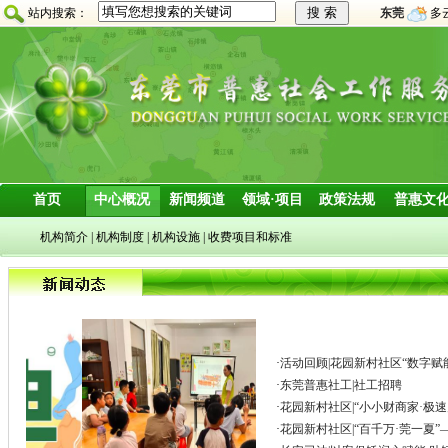
站内搜索：
东莞
多
首页
中心概况
新闻频道
领域·项目
政策法规
普惠文
机构简介
|
机构制度
|
机构设施
|
收费项目和标准
·
活动回顾|花园新村社区“数字赋
·
东莞普惠社工|社工招聘
·
花园新村社区|“小小财商家·极
·
花园新村社区|“百千万·莞一夏”