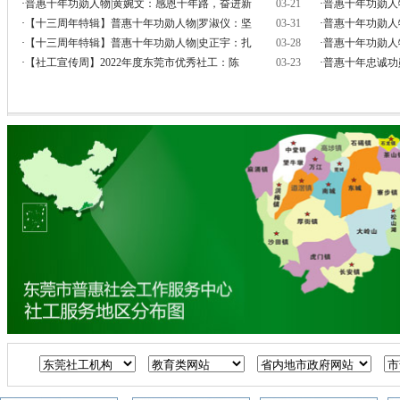
·
普惠十年功勋人物|黄婉文：感恩十年路，奋进新
03-21
·
普惠十年功勋人
·
【十三周年特辑】普惠十年功勋人物|罗淑仪：坚
03-31
·
普惠十年功勋人
·
【十三周年特辑】普惠十年功勋人物|史正宇：扎
03-28
·
普惠十年功勋人
·
【社工宣传周】2022年度东莞市优秀社工：陈
03-23
·
普惠十年忠诚功