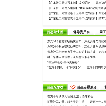
·
【广东社工周优秀案例】成长爱护——儿童福
·
【广东社工周优秀案例】“我要戒毒”动机式晤
·
【广东社工周暨普惠十五周年优秀案例】关爱
·
【广东社工周暨普惠十五周年优秀案例】禁毒“
普惠党支部
督导委员会
同工
·
东莞20个党支部联袂庆百年，深化共建与党纪
·
东莞20个党支部联袂庆百年，深化共建与党纪
·
普惠社工党支部携手十二家党支部共建，徒步
·
树立总体安全观念，筑牢意识形态防线
·
“生活有色彩 生命更精彩”
·
“普惠十四载，榴花铭初心”——普惠十四周年
普惠光荣榜
普惠志愿服务
·
普惠十年功勋人物|杜文清：坚守初心
·
汇聚社工力量，服务美好生活——普惠十年功