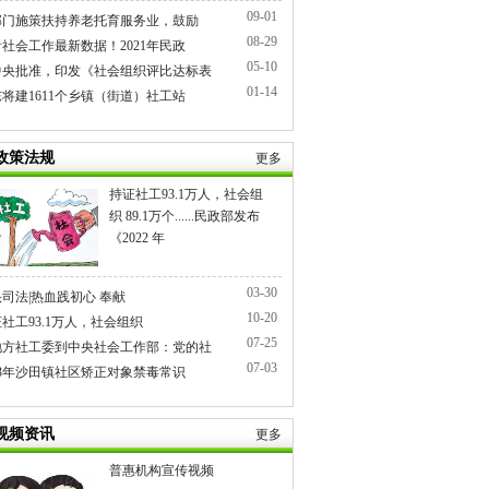
09-01
3部门施策扶持养老托育服务业，鼓励
08-29
社会工作最新数据！2021年民政
05-10
中央批准，印发《社会组织评比达标表
01-14
将建1611个乡镇（街道）社工站
政策法规
更多
持证社工93.1万人，社会组
织 89.1万个......民政部发布
《2022 年
03-30
司法|热血践初心 奉献
10-20
社工93.1万人，社会组织
07-25
地方社工委到中央社会工作部：党的社
07-03
23年沙田镇社区矫正对象禁毒常识
视频资讯
更多
普惠机构宣传视频