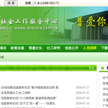
东莞
多云到晴 8到17℃
·项目
政策法规
普惠文化
社工研究
信息公开
人员招聘
下载
标准
更多
·
百千
·
普惠
·
活动回顾|花园新村社区“数字赋能基层治理·童
2026-07-27
·
20
·
东莞普惠社工|社工招聘
2026-07-22
·
劳
·
花园新村社区|“小小财商家·极速财富挑战赛”
2026-07-20
·
又
·
花园新村社区|“百千万·莞一夏”——“珍爱生
2026-07-16
·
广东