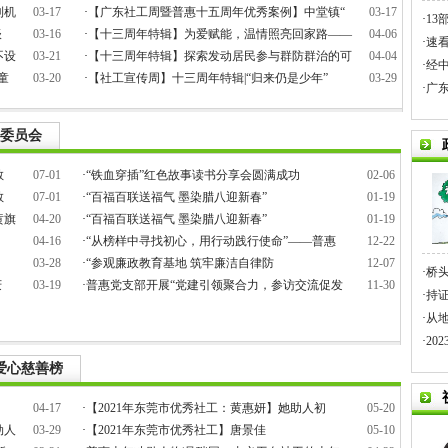
利机
03-17
·
【广东社工周暨普惠十五周年优秀案例】中堂镇“
03-17
·
1
谈
03-16
·
【十三周年特辑】为爱赋能，温情照亮回家路——
04-06
·
速看
不设
03-21
·
【十三周年特辑】探索发动居民参与群防群治的可
04-04
·
经
童
03-20
·
【社工宣传周】十三周年特辑|“归来仍是少年”
03-29
·
广东
委员会
教
07-01
·
“铁血穿插”红色故事读书分享会圆满成功
02-06
教
07-01
·
“百福百联送福气 墨染腊八迎新春”
01-19
黄旗
04-20
·
“百福百联送福气 墨染腊八迎新春”
01-19
04-16
·
“从榜样中寻找初心，用行动践行使命”——普惠
12-22
03-28
·
“参观廉政教育基地 筑牢廉洁自律防
12-07
·
桥头
庆
03-19
·
普惠党支部开展“党建引领聚合力，参访交流促发
11-30
·
持证
·
从
·
20
爱心慈善榜
04-17
·
【2021年东莞市优秀社工：黄惠妍】她助人初
05-20
勋人
03-29
·
【2021年东莞市优秀社工】唐景佳
05-10