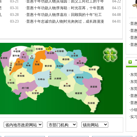
新
03-21
·
普惠十年功勋人物|吴瑞园：由义工向社工的十年
04-22
坚
03-31
·
普惠十年功勋人物|李海聪：时光荏苒，十年普惠
04-15
扎
03-28
·
普惠十年功勋人物|李嘉欣：回顾我的十年“社工
04-08
03-23
·
普惠十年忠诚功勋人物|时光匆匆过，成长路漫漫
04-01
·
普
·
普
·
普
·
普
·
东
·
东
·
东
·
普
·
普
·
小
·
实