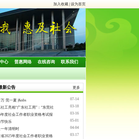
加入收藏
|
设为首页
中心
普惠网络
在线咨询
联系我们
最新公告
更多
07-14
万·莞一夏 |&nbs
03-18
社工亮相“广东社工周”：“东莞社
03-16
26年度社会工作者职业资格考试报
05-01
动节快乐
04-04
是一年清明时
03-17
省2025年度社会工作者职业资格