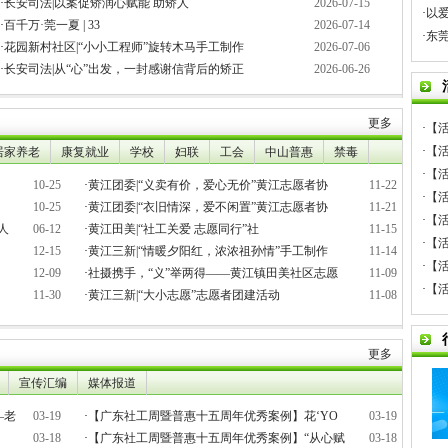
·
长安司法|以案促矫润心赋能 助矫人
2026-07-15
·
以
·
百千万·莞一夏 | 33
2026-07-14
·
东
·
花园新村社区|“小小工程师”旋转木马手工制作
2026-07-06
·
长安司法|从“心”出发，一封感谢信背后的矫正
2026-06-26
更多
·
【活
·
【活
居家养老
康复就业
学校
妇联
工会
中山普惠
禁毒
·
【活
10-25
·
黄江团委|“义卖有价，爱心无价”黄江志愿者协
11-22
·
【活
10-25
·
黄江团委|“衣旧情深，爱不闲置”黄江志愿者协
11-21
·
【活
人
06-12
·
黄江田美|“社工关爱 志愿同行”社
11-15
·
【活
12-15
·
黄江三新|“情暖夕阳红，浓浓祖孙情”手工制作
11-14
·
【活
12-09
·
社摄携手，“义”举两得——黄江镇田美社区志愿
11-09
·
【活
11-30
·
黄江三新|“大小志愿”志愿者团建活动
11-08
更多
宣传汇编
媒体报道
—老
03-19
·
【广东社工周暨普惠十五周年优秀案例】花‘YO
03-19
03-18
·
【广东社工周暨普惠十五周年优秀案例】“从心赋
03-18