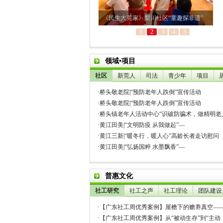
领域•项目
社区
新莞人
司法
青少年
项目
·
桥头敬老院|“预防老年人跌倒”宣传活动
·
桥头敬老院|“预防老年人跌倒”宣传活动
·
桥头镇老年人活动中心“识破防骗术，做精明老
·
黄江田美|“文明防疫 从我做起”—
·
黄江三新|“暖冬行，暖人心”高龄长者走访慰问
·
黄江田美|“弘扬国粹 水墨飘香”—
普惠文化
社工研究
社工之声
社工理论
团队建设
·
【广东社工周优秀案例】屋檐下的赡养真空—
·
【广东社工周优秀案例】从“被动生存”到“主动