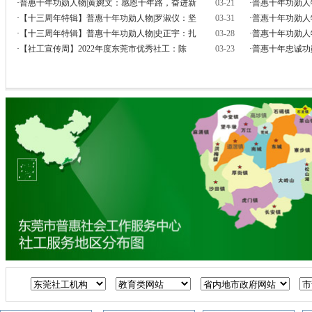
·
普惠十年功勋人物|黄婉文：感恩十年路，奋进新
03-21
·
普惠十年功勋人
·
【十三周年特辑】普惠十年功勋人物|罗淑仪：坚
03-31
·
普惠十年功勋人
·
【十三周年特辑】普惠十年功勋人物|史正宇：扎
03-28
·
普惠十年功勋人
·
【社工宣传周】2022年度东莞市优秀社工：陈
03-23
·
普惠十年忠诚功