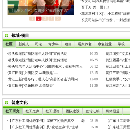
·
长安司法|以案促矫润心赋能 助
·
百千万·莞一夏 | 33
·
花园新村社区|“小小工程师”旋
·
长安司法|从“心”出发，一封感
领域•项目
社区
新莞人
司法
青少年
项目
居家养老
康复就业
学校
·
桥头敬老院|“预防老年人跌倒”宣传活动
10-25
·
黄江团委|“义
·
桥头敬老院|“预防老年人跌倒”宣传活动
10-25
·
黄江团委|“衣
·
桥头镇老年人活动中心“识破防骗术，做精明老人
06-12
·
黄江田美|“社工
·
黄江田美|“文明防疫 从我做起”—
12-15
·
黄江三新|“情
·
黄江三新|“暖冬行，暖人心”高龄长者走访慰问
12-09
·
社摄携手，“义
·
黄江田美|“弘扬国粹 水墨飘香”—
11-30
·
黄江三新|“大
普惠文化
社工研究
社工之声
社工理论
团队建设
宣传汇编
媒体报道
·
【广东社工周优秀案例】屋檐下的赡养真空——老
03-19
·
【广东社工周暨
·
【广东社工周优秀案例】从“被动生存”到“主动
03-18
·
【广东社工周暨