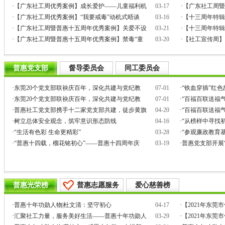
·
【广东社工周优秀案例】成长爱护——儿童福利机
03-17
·
【广东社工周暨
·
【广东社工周优秀案例】“我要戒毒”动机式晤谈
03-16
·
【十三周年特辑
·
【广东社工周暨普惠十五周年优秀案例】关爱不设
03-21
·
【十三周年特辑
·
【广东社工周暨普惠十五周年优秀案例】禁毒“童
03-20
·
【社工宣传周】
普惠党支部
督导委员会
同工委员会
·
东莞20个党支部联袂庆百年，深化共建与党纪教
07-01
·
“铁血穿插”红
·
东莞20个党支部联袂庆百年，深化共建与党纪教
07-01
·
“百福百联送福气
·
普惠社工党支部携手十二家党支部共建，徒步黄旗
04-20
·
“百福百联送福气
·
树立总体安全观念，筑牢意识形态防线
04-16
·
“从榜样中寻找
·
“生活有色彩 生命更精彩”
03-28
·
“参观廉政教育
·
“普惠十四载，榴花铭初心”——普惠十四周年庆
03-19
·
普惠党支部开展
普惠光荣榜
普惠志愿服务
爱心慈善榜
·
普惠十年功勋人物|杜文清：坚守初心
04-17
·
【2021年东
·
汇聚社工力量，服务美好生活——普惠十年功勋人
03-29
·
【2021年东莞