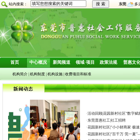
站内搜索：
东莞
多
首页
中心概况
新闻频道
领域·项目
政策法规
普惠文
机构简介
|
机构制度
|
机构设施
|
收费项目和标准
·
活动回顾|花园新村社区“数字赋
·
东莞普惠社工|社工招聘
·
花园新村社区|“小小财商家·极
·
花园新村社区|“百千万·莞一夏”