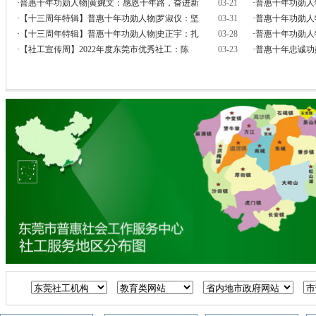
·
普惠十年功勋人物|黄婉文：感恩十年路，奋进新
03-21
·
普惠十年功勋人
·
【十三周年特辑】普惠十年功勋人物|罗淑仪：坚
03-31
·
普惠十年功勋人
·
【十三周年特辑】普惠十年功勋人物|史正宇：扎
03-28
·
普惠十年功勋人
·
【社工宣传周】2022年度东莞市优秀社工：陈
03-23
·
普惠十年忠诚功