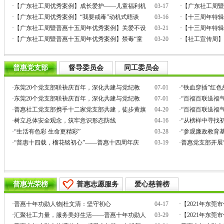
·
【广东社工周优秀案例】成长爱护——儿童福利机
03-17
·
【广东社工周暨
·
【广东社工周优秀案例】“我要戒毒”动机式晤谈
03-16
·
【十三周年特辑
·
【广东社工周暨普惠十五周年优秀案例】关爱不设
03-21
·
【十三周年特辑
·
【广东社工周暨普惠十五周年优秀案例】禁毒“童
03-20
·
【社工宣传周】
普惠党支部
督导委员会
同工委员会
·
东莞20个党支部联袂庆百年，深化共建与党纪教
07-01
·
“铁血穿插”红
·
东莞20个党支部联袂庆百年，深化共建与党纪教
07-01
·
“百福百联送福气
·
普惠社工党支部携手十二家党支部共建，徒步黄旗
04-20
·
“百福百联送福气
·
树立总体安全观念，筑牢意识形态防线
04-16
·
“从榜样中寻找
·
“生活有色彩 生命更精彩”
03-28
·
“参观廉政教育
·
“普惠十四载，榴花铭初心”——普惠十四周年庆
03-19
·
普惠党支部开展
普惠光荣榜
普惠志愿服务
爱心慈善榜
·
普惠十年功勋人物|杜文清：坚守初心
04-17
·
【2021年东
·
汇聚社工力量，服务美好生活——普惠十年功勋人
03-29
·
【2021年东莞