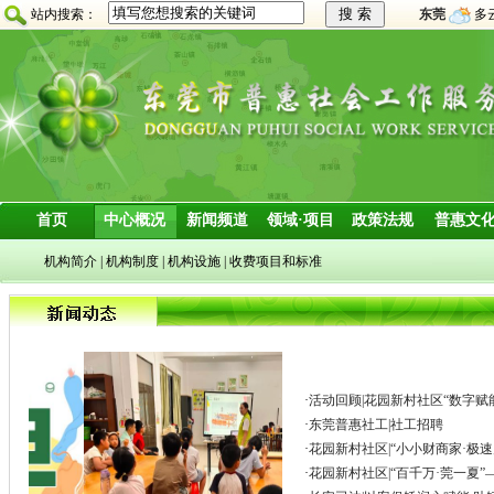
站内搜索：
东莞
多
首页
中心概况
新闻频道
领域·项目
政策法规
普惠文
机构简介
|
机构制度
|
机构设施
|
收费项目和标准
·
活动回顾|花园新村社区“数字赋
·
东莞普惠社工|社工招聘
·
花园新村社区|“小小财商家·极
·
花园新村社区|“百千万·莞一夏”