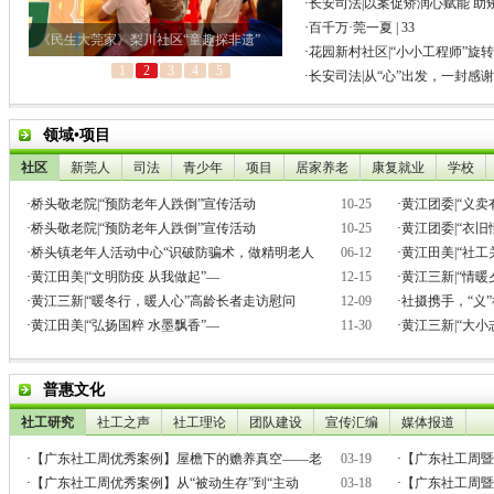
·
长安司法|以案促矫润心赋能 助
·
百千万·莞一夏 | 33
·
花园新村社区|“小小工程师”旋
·
长安司法|从“心”出发，一封感
领域•项目
社区
新莞人
司法
青少年
项目
居家养老
康复就业
学校
·
桥头敬老院|“预防老年人跌倒”宣传活动
10-25
·
黄江团委|“义
·
桥头敬老院|“预防老年人跌倒”宣传活动
10-25
·
黄江团委|“衣
·
桥头镇老年人活动中心“识破防骗术，做精明老人
06-12
·
黄江田美|“社工
·
黄江田美|“文明防疫 从我做起”—
12-15
·
黄江三新|“情
·
黄江三新|“暖冬行，暖人心”高龄长者走访慰问
12-09
·
社摄携手，“义
·
黄江田美|“弘扬国粹 水墨飘香”—
11-30
·
黄江三新|“大
普惠文化
社工研究
社工之声
社工理论
团队建设
宣传汇编
媒体报道
·
【广东社工周优秀案例】屋檐下的赡养真空——老
03-19
·
【广东社工周暨
·
【广东社工周优秀案例】从“被动生存”到“主动
03-18
·
【广东社工周暨